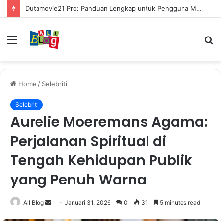
Mengenal Cara Mengerubungi Lazada: Panduan Lengkap untuk Pembeli dan Penjual
Menu
S
fo
Home
/
Selebriti
Selebriti
Aurelie Moeremans Agama:
Perjalanan Spiritual di
Tengah Kehidupan Publik
yang Penuh Warna
Send
All Blog
Januari 31, 2026
0
31
5 minutes read
an