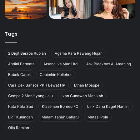
Tags
2 Digit Berapa Rupiah
Agama Rara Pawang Hujan
Andini Permata
Arsenal vs Man Utd
Ask Blackbox AI Anything
Bebek Carok
Caoimhín Kelleher
Cara Cek Bansos PKH Lewat HP
Ethan Mbappe
Gempa 2 Menit yang Lalu
Ivan Gunawan Menikah
Kata Kata Sad
Klasemen Borneo FC
Link Dana Kaget Hari Ini
LRT Kuningan
Malam Tahun Baharu
Mutasi Polri
Olla Ramlan