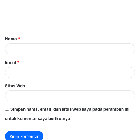
e
n
t
a
Nama
*
r
*
Email
*
Situs Web
Simpan nama, email, dan situs web saya pada peramban ini
untuk komentar saya berikutnya.