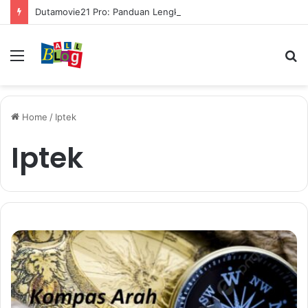
Dutamovie21 Pro: Panduan Lengkap untuk Pengguna Modern
Menu
S
fo
Home
/
Iptek
Iptek