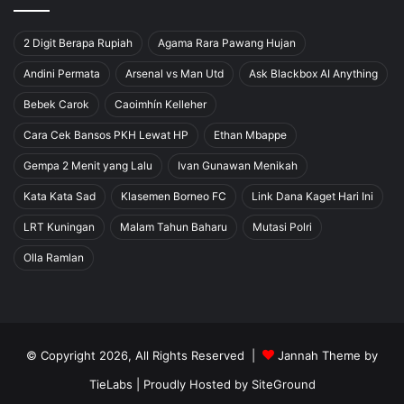
2 Digit Berapa Rupiah
Agama Rara Pawang Hujan
Andini Permata
Arsenal vs Man Utd
Ask Blackbox AI Anything
Bebek Carok
Caoimhín Kelleher
Cara Cek Bansos PKH Lewat HP
Ethan Mbappe
Gempa 2 Menit yang Lalu
Ivan Gunawan Menikah
Kata Kata Sad
Klasemen Borneo FC
Link Dana Kaget Hari Ini
LRT Kuningan
Malam Tahun Baharu
Mutasi Polri
Olla Ramlan
© Copyright 2026, All Rights Reserved |
Jannah Theme by
TieLabs
| Proudly Hosted by
SiteGround