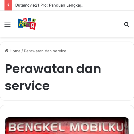
Dutamovie21 Pro: Panduan Lengkap untuk Pengguna Modern
Menu
S
fo
Home
/
Perawatan dan service
Perawatan dan
service