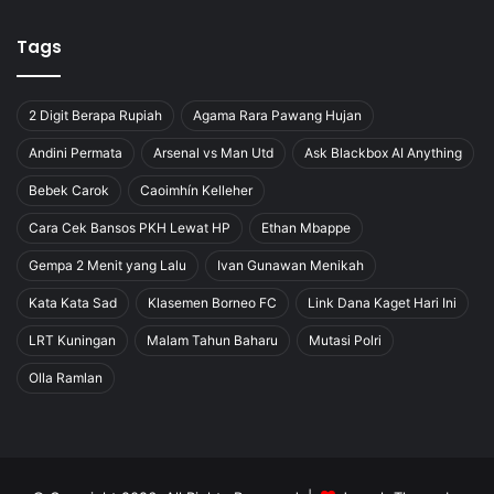
Tags
2 Digit Berapa Rupiah
Agama Rara Pawang Hujan
Andini Permata
Arsenal vs Man Utd
Ask Blackbox AI Anything
Bebek Carok
Caoimhín Kelleher
Cara Cek Bansos PKH Lewat HP
Ethan Mbappe
Gempa 2 Menit yang Lalu
Ivan Gunawan Menikah
Kata Kata Sad
Klasemen Borneo FC
Link Dana Kaget Hari Ini
LRT Kuningan
Malam Tahun Baharu
Mutasi Polri
Olla Ramlan