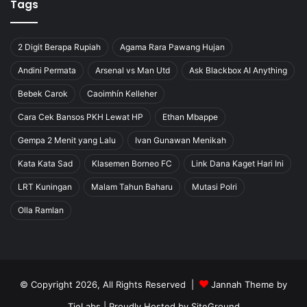
Tags
2 Digit Berapa Rupiah
Agama Rara Pawang Hujan
Andini Permata
Arsenal vs Man Utd
Ask Blackbox AI Anything
Bebek Carok
Caoimhín Kelleher
Cara Cek Bansos PKH Lewat HP
Ethan Mbappe
Gempa 2 Menit yang Lalu
Ivan Gunawan Menikah
Kata Kata Sad
Klasemen Borneo FC
Link Dana Kaget Hari Ini
LRT Kuningan
Malam Tahun Baharu
Mutasi Polri
Olla Ramlan
© Copyright 2026, All Rights Reserved |
Jannah Theme by
TieLabs
| Proudly Hosted by
SiteGround