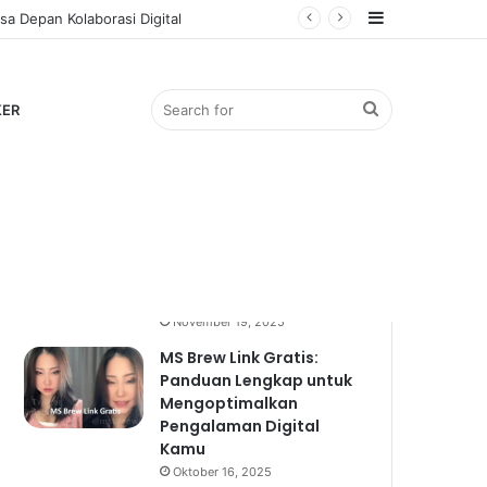
Sidebar
a Depan Kolaborasi Digital
Search
KER
Popular
Recent
Comments
for
Bocil Viral: Mengulik
Fenomena Anak Kecil
yang Mendadak Hits
November 19, 2025
MS Brew Link Gratis:
Panduan Lengkap untuk
Mengoptimalkan
Pengalaman Digital
Kamu
Oktober 16, 2025