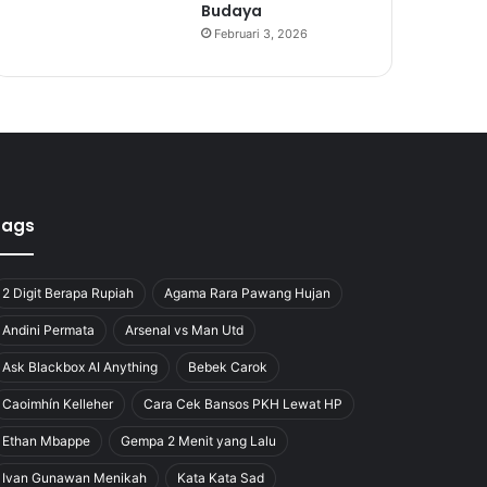
Budaya
Februari 3, 2026
Tags
2 Digit Berapa Rupiah
Agama Rara Pawang Hujan
Andini Permata
Arsenal vs Man Utd
Ask Blackbox AI Anything
Bebek Carok
Caoimhín Kelleher
Cara Cek Bansos PKH Lewat HP
Ethan Mbappe
Gempa 2 Menit yang Lalu
Ivan Gunawan Menikah
Kata Kata Sad