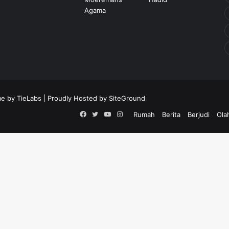
e by TieLabs
| Proudly Hosted by
SiteGround
Facebook
Twitter
YouTube
Instagram
Rumah
Berita
Berjudi
Ola