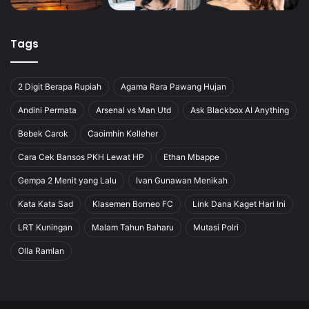
Tags
2 Digit Berapa Rupiah
Agama Rara Pawang Hujan
Andini Permata
Arsenal vs Man Utd
Ask Blackbox AI Anything
Bebek Carok
Caoimhín Kelleher
Cara Cek Bansos PKH Lewat HP
Ethan Mbappe
Gempa 2 Menit yang Lalu
Ivan Gunawan Menikah
Kata Kata Sad
Klasemen Borneo FC
Link Dana Kaget Hari Ini
LRT Kuningan
Malam Tahun Baharu
Mutasi Polri
Olla Ramlan