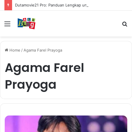
Dutamovie21 Pro: Panduan Lengkap untuk Pengguna Modern
Menu
S
fo
Home
/
Agama Farel Prayoga
Agama Farel
Prayoga