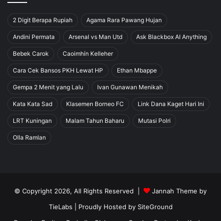
2 Digit Berapa Rupiah
Agama Rara Pawang Hujan
Andini Permata
Arsenal vs Man Utd
Ask Blackbox AI Anything
Bebek Carok
Caoimhín Kelleher
Cara Cek Bansos PKH Lewat HP
Ethan Mbappe
Gempa 2 Menit yang Lalu
Ivan Gunawan Menikah
Kata Kata Sad
Klasemen Borneo FC
Link Dana Kaget Hari Ini
LRT Kuningan
Malam Tahun Baharu
Mutasi Polri
Olla Ramlan
© Copyright 2026, All Rights Reserved |
Jannah Theme by
TieLabs
| Proudly Hosted by
SiteGround