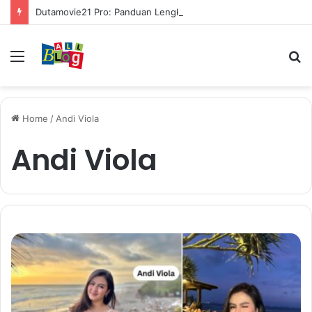
Dutamovie21 Pro: Panduan Lengkap untuk Pengguna Modern
Menu
S
fo
Home
/
Andi Viola
Andi Viola