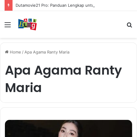
Dutamovie21 Pro: Panduan Lengkap untuk Pengguna Modern
Menu
S
fo
Home
/
Apa Agama Ranty Maria
Apa Agama Ranty
Maria