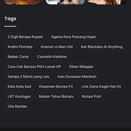
Tags
2 Digit Berapa Rupiah
Agama Rara Pawang Hujan
Andini Permata
Arsenal vs Man Utd
Ask Blackbox AI Anything
Bebek Carok
Caoimhín Kelleher
Cara Cek Bansos PKH Lewat HP
Ethan Mbappe
Gempa 2 Menit yang Lalu
Ivan Gunawan Menikah
Kata Kata Sad
Klasemen Borneo FC
Link Dana Kaget Hari Ini
LRT Kuningan
Malam Tahun Baharu
Mutasi Polri
Olla Ramlan