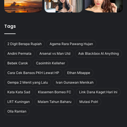
Tags
2 Digit Berapa Rupiah
Agama Rara Pawang Hujan
Andini Permata
Arsenal vs Man Utd
Ask Blackbox AI Anything
Bebek Carok
Caoimhín Kelleher
Cara Cek Bansos PKH Lewat HP
Ethan Mbappe
Gempa 2 Menit yang Lalu
Ivan Gunawan Menikah
Kata Kata Sad
Klasemen Borneo FC
Link Dana Kaget Hari Ini
LRT Kuningan
Malam Tahun Baharu
Mutasi Polri
Olla Ramlan