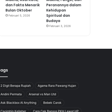
dan Fakta Menarik
Peranannya dalam
Bulan Oktober
Kehidupan
Spiritual dan
Februari 5, 2026
Budaya
Februari 3, 2026
Tags
2 Digit Berapa Rupiah
Agama Rara Pawang Hujan
Andini Permata
Arsenal vs Man Utd
Ask Blackbox AI Anything
Bebek Carok
Caoimhín Kelleher
Cara Cek Bansos PKH Lewat HP