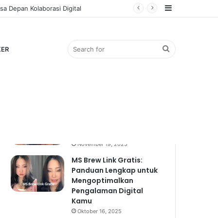
Sidebar
a Depan Kolaborasi Digital
Search
KER
Popular
Recent
Comments
for
Bocil Viral: Mengulik
Fenomena Anak Kecil
yang Mendadak Hits
November 19, 2025
MS Brew Link Gratis:
Panduan Lengkap untuk
Mengoptimalkan
Pengalaman Digital
Kamu
Oktober 16, 2025