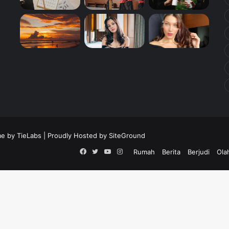
e by TieLabs
| Proudly Hosted by
SiteGround
Facebook
Twitter
YouTube
Instagram
Rumah
Berita
Berjudi
Ola