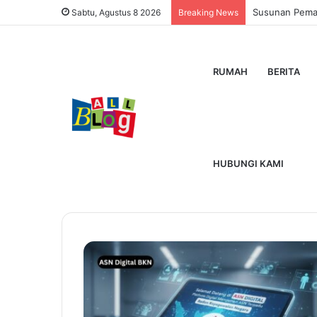
Susunan Pemain
Sabtu, Agustus 8 2026
Breaking News
RUMAH
BERITA
Home
/
ASN Digital BKN
ASN Digital BKN
HUBUNGI KAMI