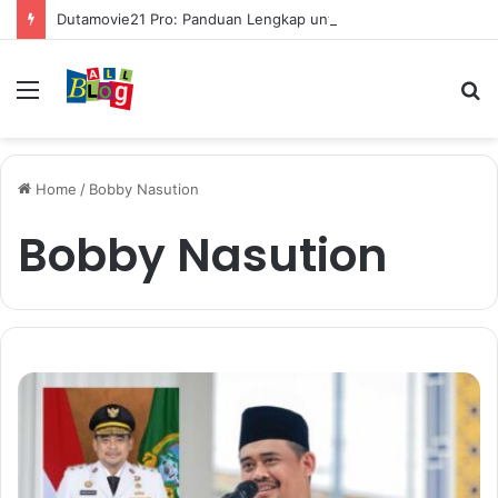
Dutamovie21 Pro: Panduan Lengkap untuk Pengguna Modern
Menu
S
fo
Home
/
Bobby Nasution
Bobby Nasution