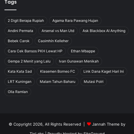
Tags
2 Digit Berapa Rupiah
Agama Rara Pawang Hujan
Andini Permata
Arsenal vs Man Utd
Ask Blackbox AI Anything
Bebek Carok
Caoimhín Kelleher
Cara Cek Bansos PKH Lewat HP
Ethan Mbappe
Gempa 2 Menit yang Lalu
Ivan Gunawan Menikah
Kata Kata Sad
Klasemen Borneo FC
Link Dana Kaget Hari Ini
LRT Kuningan
Malam Tahun Baharu
Mutasi Polri
Olla Ramlan
© Copyright 2026, All Rights Reserved |
Jannah Theme by
TieLabs
| Proudly Hosted by
SiteGround