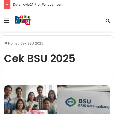
Dutamovie21 Pro: Panduan Lengkap untuk Pengguna Modern
Menu
S
fo
Home
/
Cek BSU 2025
Cek BSU 2025