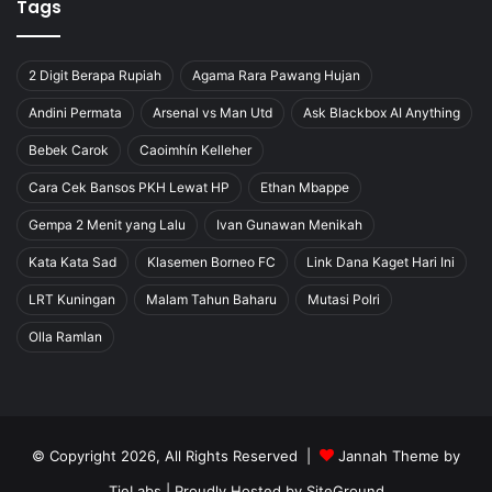
Tags
2 Digit Berapa Rupiah
Agama Rara Pawang Hujan
Andini Permata
Arsenal vs Man Utd
Ask Blackbox AI Anything
Bebek Carok
Caoimhín Kelleher
Cara Cek Bansos PKH Lewat HP
Ethan Mbappe
Gempa 2 Menit yang Lalu
Ivan Gunawan Menikah
Kata Kata Sad
Klasemen Borneo FC
Link Dana Kaget Hari Ini
LRT Kuningan
Malam Tahun Baharu
Mutasi Polri
Olla Ramlan
© Copyright 2026, All Rights Reserved |
Jannah Theme by
TieLabs
| Proudly Hosted by
SiteGround