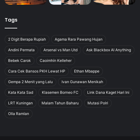
Tags
2 Digit Berapa Rupiah
Agama Rara Pawang Hujan
Andini Permata
Arsenal vs Man Utd
Ask Blackbox AI Anything
Bebek Carok
Caoimhín Kelleher
Cara Cek Bansos PKH Lewat HP
Ethan Mbappe
Gempa 2 Menit yang Lalu
Ivan Gunawan Menikah
Kata Kata Sad
Klasemen Borneo FC
Link Dana Kaget Hari Ini
LRT Kuningan
Malam Tahun Baharu
Mutasi Polri
Olla Ramlan