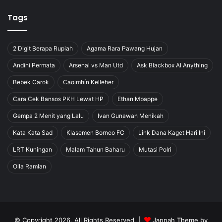
Tags
2 Digit Berapa Rupiah
Agama Rara Pawang Hujan
Andini Permata
Arsenal vs Man Utd
Ask Blackbox AI Anything
Bebek Carok
Caoimhín Kelleher
Cara Cek Bansos PKH Lewat HP
Ethan Mbappe
Gempa 2 Menit yang Lalu
Ivan Gunawan Menikah
Kata Kata Sad
Klasemen Borneo FC
Link Dana Kaget Hari Ini
LRT Kuningan
Malam Tahun Baharu
Mutasi Polri
Olla Ramlan
© Copyright 2026, All Rights Reserved |
Jannah Theme by