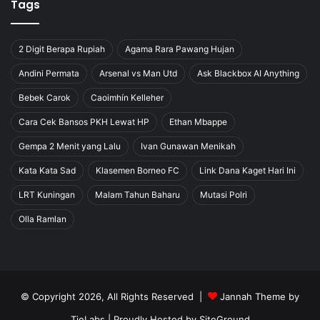
Tags
2 Digit Berapa Rupiah
Agama Rara Pawang Hujan
Andini Permata
Arsenal vs Man Utd
Ask Blackbox AI Anything
Bebek Carok
Caoimhín Kelleher
Cara Cek Bansos PKH Lewat HP
Ethan Mbappe
Gempa 2 Menit yang Lalu
Ivan Gunawan Menikah
Kata Kata Sad
Klasemen Borneo FC
Link Dana Kaget Hari Ini
LRT Kuningan
Malam Tahun Baharu
Mutasi Polri
Olla Ramlan
© Copyright 2026, All Rights Reserved |
Jannah Theme by
TieLabs
| Proudly Hosted by
SiteGround