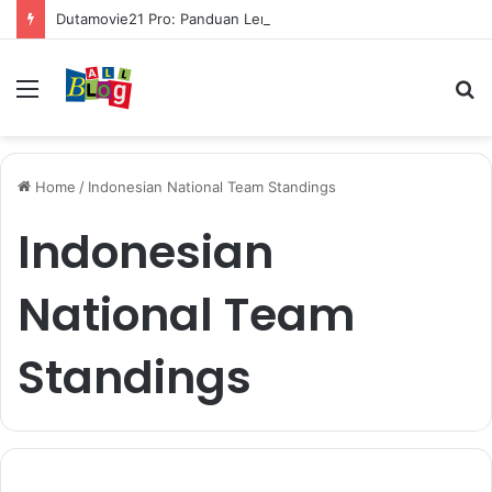
Dutamovie21 Pro: Panduan Lengkap untuk Pengguna Modern
Menu
S
fo
Home
/
Indonesian National Team Standings
Indonesian
National Team
Standings