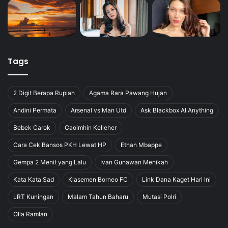
Tags
2 Digit Berapa Rupiah
Agama Rara Pawang Hujan
Andini Permata
Arsenal vs Man Utd
Ask Blackbox AI Anything
Bebek Carok
Caoimhín Kelleher
Cara Cek Bansos PKH Lewat HP
Ethan Mbappe
Gempa 2 Menit yang Lalu
Ivan Gunawan Menikah
Kata Kata Sad
Klasemen Borneo FC
Link Dana Kaget Hari Ini
LRT Kuningan
Malam Tahun Baharu
Mutasi Polri
Olla Ramlan