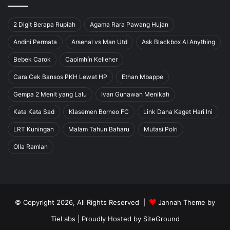
2 Digit Berapa Rupiah
Agama Rara Pawang Hujan
Andini Permata
Arsenal vs Man Utd
Ask Blackbox AI Anything
Bebek Carok
Caoimhín Kelleher
Cara Cek Bansos PKH Lewat HP
Ethan Mbappe
Gempa 2 Menit yang Lalu
Ivan Gunawan Menikah
Kata Kata Sad
Klasemen Borneo FC
Link Dana Kaget Hari Ini
LRT Kuningan
Malam Tahun Baharu
Mutasi Polri
Olla Ramlan
© Copyright 2026, All Rights Reserved |
Jannah Theme by
TieLabs
| Proudly Hosted by
SiteGround