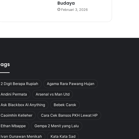
Budaya
Februari 3, 2026
Tags
2 Digit Berapa Rupiah
Agama Rara Pawang Hujan
Andini Permata
Arsenal vs Man Utd
Ask Blackbox AI Anything
Bebek Carok
Caoimhín Kelleher
Cara Cek Bansos PKH Lewat HP
Ethan Mbappe
Gempa 2 Menit yang Lalu
Ivan Gunawan Menikah
Kata Kata Sad