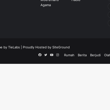
e by TieLabs
| Proudly Hosted by
SiteGround
Facebook
Twitter
YouTube
Instagram
Rumah
Berita
Berjudi
Ola