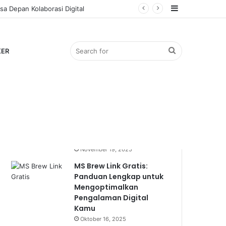
Sidebar
a Depan Kolaborasi Digital
Search
KER
Popular
Recent
Comments
for
Bocil Viral: Mengulik
Fenomena Anak Kecil
yang Mendadak Hits
November 19, 2025
MS Brew Link Gratis:
Panduan Lengkap untuk
Mengoptimalkan
Pengalaman Digital
Kamu
Oktober 16, 2025