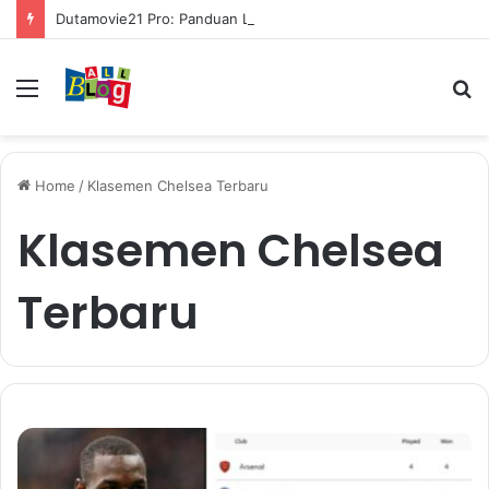
Dutamovie21 Pro: Panduan Lengkap untuk Pengguna Modern
Menu
S
fo
Home
/
Klasemen Chelsea Terbaru
Klasemen Chelsea
Terbaru