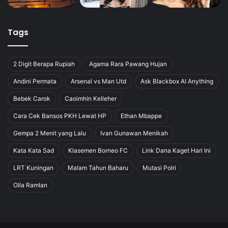
Tags
2 Digit Berapa Rupiah
Agama Rara Pawang Hujan
Andini Permata
Arsenal vs Man Utd
Ask Blackbox AI Anything
Bebek Carok
Caoimhín Kelleher
Cara Cek Bansos PKH Lewat HP
Ethan Mbappe
Gempa 2 Menit yang Lalu
Ivan Gunawan Menikah
Kata Kata Sad
Klasemen Borneo FC
Link Dana Kaget Hari Ini
LRT Kuningan
Malam Tahun Baharu
Mutasi Polri
Olla Ramlan