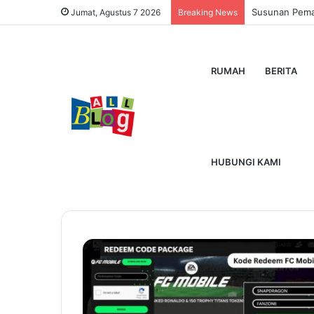
Susunan Pemai
Jumat, Agustus 7 2026
Breaking News
RUMAH
BERITA
Home
/
Kode Redeem FC Mobile
Kode Redeem F
HUBUNGI KAMI