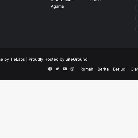
e by TieLabs
| Proudly Hosted by
SiteGround
Facebook
Twitter
YouTube
Instagram
Rumah
Berita
Berjudi
Ola