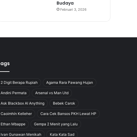
Budaya
Februari 3, 2026
Tags
2 Digit Berapa Rupiah
Agama Rara Pawang Hujan
Andini Permata
Arsenal vs Man Utd
Ask Blackbox AI Anything
Bebek Carok
Caoimhín Kelleher
Cara Cek Bansos PKH Lewat HP
Ethan Mbappe
Gempa 2 Menit yang Lalu
Ivan Gunawan Menikah
Kata Kata Sad