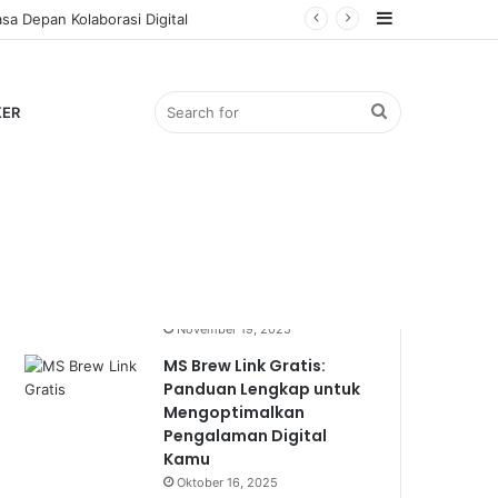
Sidebar
sa Depan Kolaborasi Digital
Search
KER
Popular
Recent
Comments
for
Bocil Viral: Mengulik
Fenomena Anak Kecil
yang Mendadak Hits
November 19, 2025
MS Brew Link Gratis:
Panduan Lengkap untuk
Mengoptimalkan
Pengalaman Digital
Kamu
Oktober 16, 2025