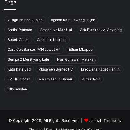
Tags
2 Digit Berapa Rupiah
Agama Rara Pawang Hujan
Andini Permata
Arsenal vs Man Utd
Ask Blackbox AI Anything
Bebek Carok
Caoimhín Kelleher
Cara Cek Bansos PKH Lewat HP
Ethan Mbappe
Gempa 2 Menit yang Lalu
Ivan Gunawan Menikah
Kata Kata Sad
Klasemen Borneo FC
Link Dana Kaget Hari Ini
LRT Kuningan
Malam Tahun Baharu
Mutasi Polri
Olla Ramlan
© Copyright 2026, All Rights Reserved |
Jannah Theme by
TieLabs
| Proudly Hosted by
SiteGround