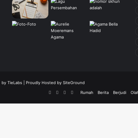
 by TieLabs
| Proudly Hosted by
SiteGround
Facebook
Twitter
YouTube
Instagram
Rumah
Berita
Berjudi
Ola