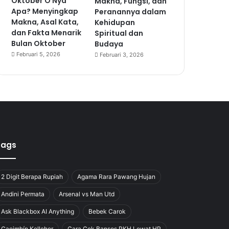
Oktober O Nya
Makna, Fungsi, dan
Apa? Menyingkap
Peranannya dalam
Makna, Asal Kata,
Kehidupan
dan Fakta Menarik
Spiritual dan
Bulan Oktober
Budaya
Februari 5, 2026
Februari 3, 2026
Tags
2 Digit Berapa Rupiah
Agama Rara Pawang Hujan
Andini Permata
Arsenal vs Man Utd
Ask Blackbox AI Anything
Bebek Carok
Caoimhín Kelleher
Cara Cek Bansos PKH Lewat HP