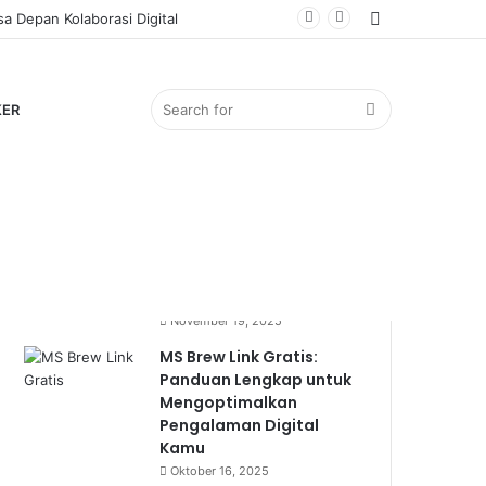
Sidebar
a Depan Kolaborasi Digital
Search
KER
Popular
Recent
Comments
for
Bocil Viral: Mengulik
Fenomena Anak Kecil
yang Mendadak Hits
November 19, 2025
MS Brew Link Gratis:
Panduan Lengkap untuk
Mengoptimalkan
Pengalaman Digital
Kamu
Oktober 16, 2025