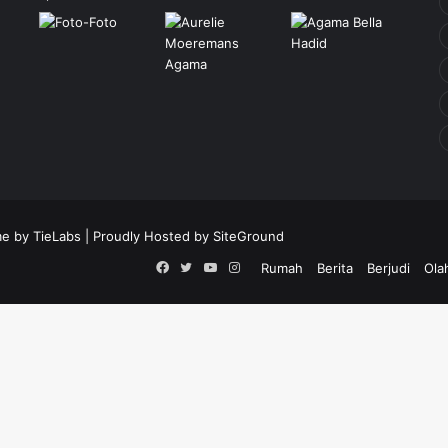
e by TieLabs
| Proudly Hosted by
SiteGround
Facebook
Twitter
YouTube
Instagram
Rumah
Berita
Berjudi
Ola