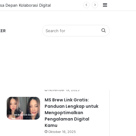
Sidebar
a Depan Kolaborasi Digital
Search
KER
Popular
Recent
Comments
for
Bocil Viral: Mengulik
Fenomena Anak Kecil
yang Mendadak Hits
November 19, 2025
MS Brew Link Gratis:
Panduan Lengkap untuk
Mengoptimalkan
Pengalaman Digital
Kamu
Oktober 16, 2025