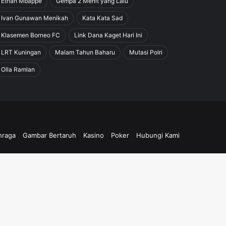
Ethan Mbappe
Gempa 2 Menit yang Lalu
Ivan Gunawan Menikah
Kata Kata Sad
Klasemen Borneo FC
Link Dana Kaget Hari Ini
LRT Kuningan
Malam Tahun Baharu
Mutasi Polri
Olla Ramlan
hraga
Gambar Bertaruh
Kasino
Poker
Hubungi Kami