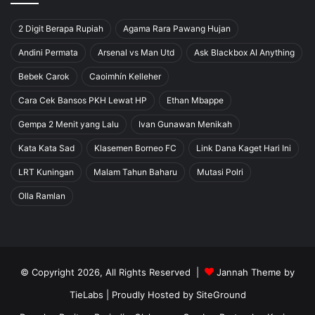
2 Digit Berapa Rupiah
Agama Rara Pawang Hujan
Andini Permata
Arsenal vs Man Utd
Ask Blackbox AI Anything
Bebek Carok
Caoimhín Kelleher
Cara Cek Bansos PKH Lewat HP
Ethan Mbappe
Gempa 2 Menit yang Lalu
Ivan Gunawan Menikah
Kata Kata Sad
Klasemen Borneo FC
Link Dana Kaget Hari Ini
LRT Kuningan
Malam Tahun Baharu
Mutasi Polri
Olla Ramlan
© Copyright 2026, All Rights Reserved |
Jannah Theme by
TieLabs
| Proudly Hosted by
SiteGround