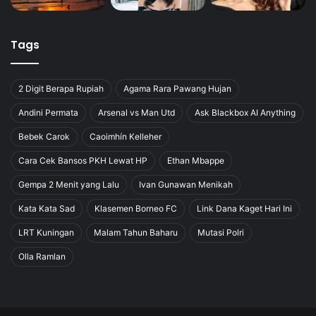
Tags
2 Digit Berapa Rupiah
Agama Rara Pawang Hujan
Andini Permata
Arsenal vs Man Utd
Ask Blackbox AI Anything
Bebek Carok
Caoimhín Kelleher
Cara Cek Bansos PKH Lewat HP
Ethan Mbappe
Gempa 2 Menit yang Lalu
Ivan Gunawan Menikah
Kata Kata Sad
Klasemen Borneo FC
Link Dana Kaget Hari Ini
LRT Kuningan
Malam Tahun Baharu
Mutasi Polri
Olla Ramlan