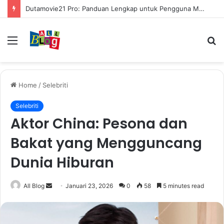
Mengenal Cara Mengerubungi Lazada: Panduan Lengkap untuk Pembeli dan Penjual
Menu
S
fo
Home
/
Selebriti
Selebriti
Aktor China: Pesona dan
Bakat yang Mengguncang
Dunia Hiburan
Send
All Blog
Januari 23, 2026
0
58
5 minutes read
an
email