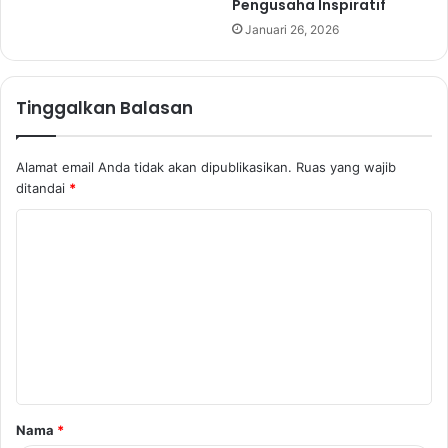
Pengusaha Inspiratif
Januari 26, 2026
Tinggalkan Balasan
Alamat email Anda tidak akan dipublikasikan.
Ruas yang wajib
ditandai
*
K
o
m
e
n
t
a
Nama
*
r