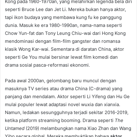
Kong pada 1960-1970an, yang melahirkan legenda bela diri
seperti Bruce Lee dan Jet Li. Mereka bukan hanya aktor,
tapi ikon budaya yang membawa kung fu ke panggung
dunia. Masuk ke era 1980-1990an, nama-nama seperti
Chow Yun-fat dan Tony Leung Chiu-wai dari Hong Kong
mendominasi dengan film-film gangster dan romansa
klasik Wong Kar-wai. Sementara di daratan China, aktor
seperti Ge You mulai bersinar lewat film komedi dan
drama sosial pasca-reformasi ekonomi.
Pada awal 2000an, gelombang baru muncul dengan
masuknya TV series atau drama China (C-drama) yang
panjang dan mendalam. Aktor seperti Li Yifeng dan Hu Ge
mulai populer lewat adaptasi novel wuxia dan xianxia.
Namun, ledakan sesungguhnya terjadi sekitar 2016-2019,
ketika platform streaming booming. Drama seperti
The
Untamed
(2019) melambungkan nama Xiao Zhan dan Wang
Yibo secara global. Mereka membuktikan bahwa
aktor