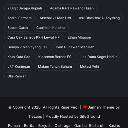
2 Digit Berapa Rupiah
Agama Rara Pawang Hujan
Andini Permata
Arsenal vs Man Utd
Ask Blackbox AI Anything
Bebek Carok
Caoimhín Kelleher
Cara Cek Bansos PKH Lewat HP
Ethan Mbappe
Gempa 2 Menit yang Lalu
Ivan Gunawan Menikah
Kata Kata Sad
Klasemen Borneo FC
Link Dana Kaget Hari Ini
LRT Kuningan
Malam Tahun Baharu
Mutasi Polri
Olla Ramlan
© Copyright 2026, All Rights Reserved |
Jannah Theme by
TieLabs
| Proudly Hosted by
SiteGround
Rumah
Berita
Berjudi
Olahraga
Gambar Bertaruh
Kasino