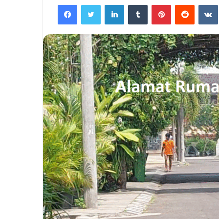
Facebook
Twitter
LinkedIn
Tumblr
Pinterest
Reddit
email