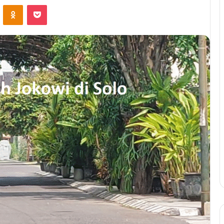
VKontakte
Odnoklassniki
Pocket