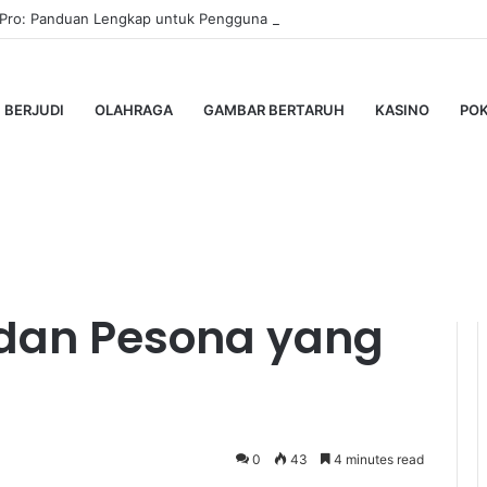
 Pro: Panduan Lengkap untuk Pengguna Modern
BERJUDI
OLAHRAGA
GAMBAR BERTARUH
KASINO
PO
a, Sejarah, dan Pesona yang Menarik
okowi di Solo:
, dan Pesona yang
0
43
4 minutes read