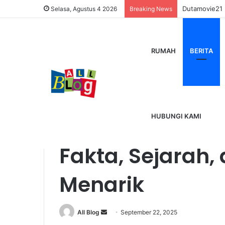
Dutamovie21
Selasa, Agustus 4 2026
Breaking News
RUMAH
BERITA
Home
/
Berita
/
Alamat Rumah Jokowi di Solo: Fakt
Berita
HUBUNGI KAMI
Alamat Rumah J
Fakta, Sejarah
Menarik
Send
All Blog
September 22, 2025
an