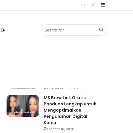
Sidebar
Search
KER
Popular
Recent
Comments
for
Bocil Viral: Mengulik
Fenomena Anak Kecil
yang Mendadak Hits
November 19, 2025
MS Brew Link Gratis:
Panduan Lengkap untuk
Mengoptimalkan
Pengalaman Digital
Kamu
Oktober 16, 2025