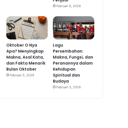
Februari 6, 2026
Oktober O Nya
Lagu
Apa? Menyingkap
Persembahan:
Makna, Asal Kata,
Makna, Fungsi, dan
dan Fakta Menarik
Peranannya dalam
Bulan Oktober
Kehidupan
Spiritual dan
Februari 5, 2026
Budaya
Februari 3, 2026