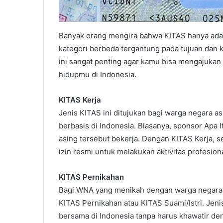
Banyak orang mengira bahwa KITAS hanya ada 
kategori berbeda tergantung pada tujuan dan 
ini sangat penting agar kamu bisa mengajuka
hidupmu di Indonesia.
KITAS Kerja
Jenis KITAS ini ditujukan bagi warga negara a
berbasis di Indonesia. Biasanya, sponsor Apa 
asing tersebut bekerja. Dengan KITAS Kerja, se
izin resmi untuk melakukan aktivitas profesion
KITAS Pernikahan
Bagi WNA yang menikah dengan warga negara I
KITAS Pernikahan atau KITAS Suami/Istri. Je
bersama di Indonesia tanpa harus khawatir deng