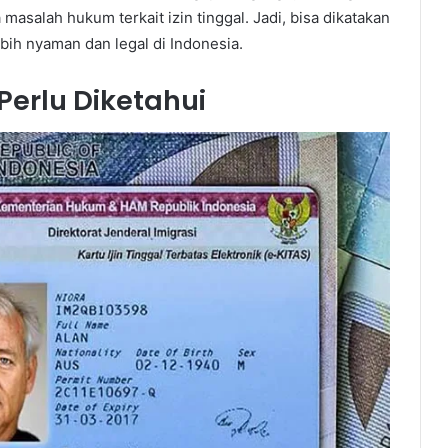
masalah hukum terkait izin tinggal. Jadi, bisa dikatakan
bih nyaman dan legal di Indonesia.
Perlu Diketahui