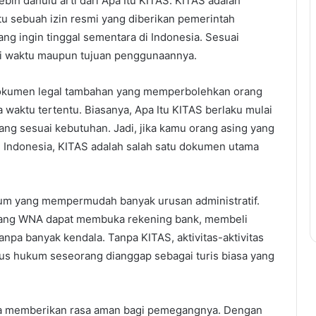
ebih dahulu arti dari Apa Itu KITAS. KITAS adalah
itu sebuah izin resmi yang diberikan pemerintah
ng ingin tinggal sementara di Indonesia. Sesuai
 sisi waktu maupun tujuan penggunaannya.
 dokumen legal tambahan yang memperbolehkan orang
 waktu tertentu. Biasanya, Apa Itu KITAS berlaku mulai
jang sesuai kebutuhan. Jadi, jika kamu orang asing yang
di Indonesia, KITAS adalah salah satu dokumen utama
ukum yang mempermudah banyak urusan administratif.
orang WNA dapat membuka rekening bank, membeli
npa banyak kendala. Tanpa KITAS, aktivitas-aktivitas
tatus hukum seseorang dianggap sebagai turis biasa yang
juga memberikan rasa aman bagi pemegangnya. Dengan