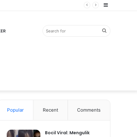
Sidebar
Search
KER
for
Popular
Recent
Comments
Bocil Viral: Mengulik