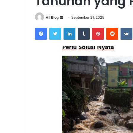
Tahunan yang P
Send
All Blog
September 21, 2025
an
Facebook
Twitter
LinkedIn
Tumblr
Pinterest
Reddit
email