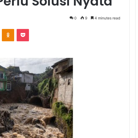
erlu Solusi Nyata
0
9
4 minutes read
VKontakte
Odnoklassniki
Pocket