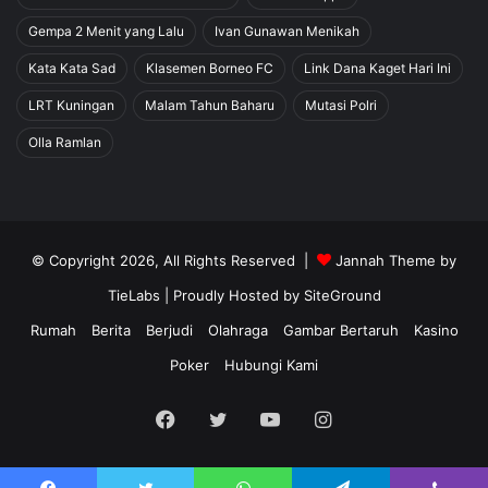
Gempa 2 Menit yang Lalu
Ivan Gunawan Menikah
Kata Kata Sad
Klasemen Borneo FC
Link Dana Kaget Hari Ini
LRT Kuningan
Malam Tahun Baharu
Mutasi Polri
Olla Ramlan
© Copyright 2026, All Rights Reserved |
Jannah Theme by
TieLabs
| Proudly Hosted by
SiteGround
Rumah
Berita
Berjudi
Olahraga
Gambar Bertaruh
Kasino
Poker
Hubungi Kami
Facebook
Twitter
YouTube
Instagram