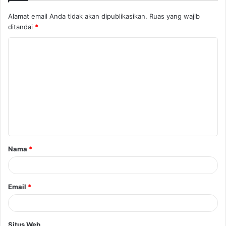
Alamat email Anda tidak akan dipublikasikan.
Ruas yang wajib
ditandai
*
K
o
m
e
n
t
a
Nama
*
r
*
Email
*
Situs Web