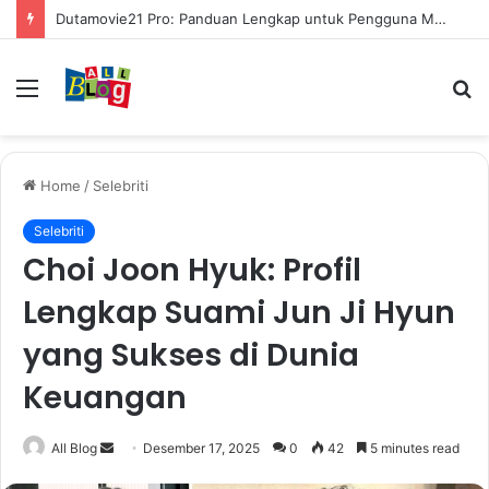
Dutamovie21 Pro: Panduan Lengkap untuk Pengguna Modern
Menu
S
fo
Home
/
Selebriti
Selebriti
Choi Joon Hyuk: Profil
Lengkap Suami Jun Ji Hyun
yang Sukses di Dunia
Keuangan
Send
All Blog
Desember 17, 2025
0
42
5 minutes read
an