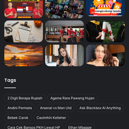
Tags
2 Digit Berapa Rupiah
Agama Rara Pawang Hujan
Andini Permata
Arsenal vs Man Utd
Ask Blackbox AI Anything
Bebek Carok
Caoimhín Kelleher
Cara Cek Bansos PKH Lewat HP
Ethan Mbappe