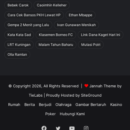
Bebek Carok
Caoimhín Kelleher
Cara Cek Bansos PKH Lewat HP
Ethan Mbappe
Gempa 2 Menit yang Lalu
Ivan Gunawan Menikah
Kata Kata Sad
Klasemen Borneo FC
Link Dana Kaget Hari Ini
LRT Kuningan
Malam Tahun Baharu
Mutasi Polri
Olla Ramlan
© Copyright 2026, All Rights Reserved |
Jannah Theme by
TieLabs
| Proudly Hosted by
SiteGround
Rumah
Berita
Berjudi
Olahraga
Gambar Bertaruh
Kasino
Poker
Hubungi Kami
Facebook
Twitter
YouTube
Instagram