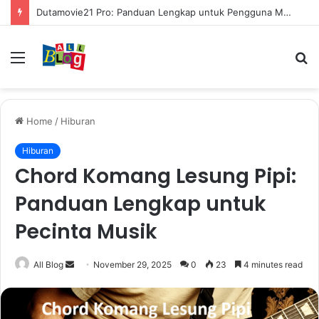
Dutamovie21 Pro: Panduan Lengkap untuk Pengguna Modern
Menu
S
fo
Home
/
Hiburan
Hiburan
Chord Komang Lesung Pipi:
Panduan Lengkap untuk
Pecinta Musik
Send
All Blog
November 29, 2025
0
23
4 minutes read
an
email