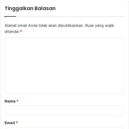
Tinggalkan Balasan
Alamat email Anda tidak akan dipublikasikan.
Ruas yang wajib
ditandai
*
K
o
m
e
n
t
a
Nama
*
r
*
Email
*