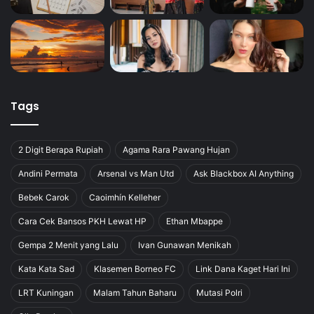
Tags
2 Digit Berapa Rupiah
Agama Rara Pawang Hujan
Andini Permata
Arsenal vs Man Utd
Ask Blackbox AI Anything
Bebek Carok
Caoimhín Kelleher
Cara Cek Bansos PKH Lewat HP
Ethan Mbappe
Gempa 2 Menit yang Lalu
Ivan Gunawan Menikah
Kata Kata Sad
Klasemen Borneo FC
Link Dana Kaget Hari Ini
LRT Kuningan
Malam Tahun Baharu
Mutasi Polri