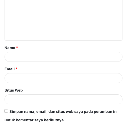
m
e
n
t
a
Nama
*
r
*
Email
*
Situs Web
Simpan nama, email, dan situs web saya pada peramban ini
untuk komentar saya berikutnya.