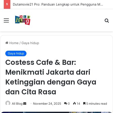
Dutamovie21 Pro: Panduan Lengkap untuk Pengguna Modern
Menu
S
fo
Home
/
Gaya hidup
Gaya hidup
Costess Cafe & Bar:
Menikmati Jakarta dari
Ketinggian dengan Gaya
dan Cita Rasa
Send
All Blog
November 24, 2025
0
14
5 minutes read
an