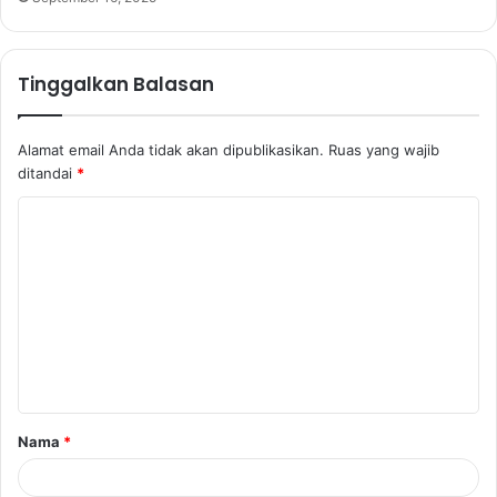
Tinggalkan Balasan
Alamat email Anda tidak akan dipublikasikan.
Ruas yang wajib
ditandai
*
K
o
m
e
n
t
a
Nama
*
r
*