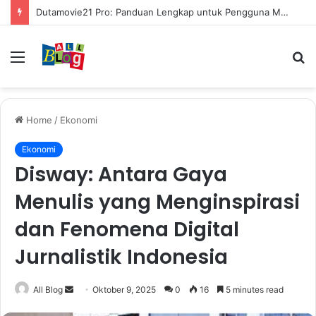
Dutamovie21 Pro: Panduan Lengkap untuk Pengguna Modern
Menu
S
fo
Home
/
Ekonomi
Ekonomi
Disway: Antara Gaya
Menulis yang Menginspirasi
dan Fenomena Digital
Jurnalistik Indonesia
Send
All Blog
Oktober 9, 2025
0
16
5 minutes read
an