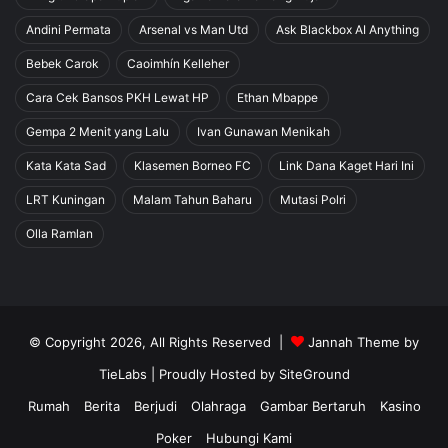
Andini Permata
Arsenal vs Man Utd
Ask Blackbox AI Anything
Bebek Carok
Caoimhín Kelleher
Cara Cek Bansos PKH Lewat HP
Ethan Mbappe
Gempa 2 Menit yang Lalu
Ivan Gunawan Menikah
Kata Kata Sad
Klasemen Borneo FC
Link Dana Kaget Hari Ini
LRT Kuningan
Malam Tahun Baharu
Mutasi Polri
Olla Ramlan
© Copyright 2026, All Rights Reserved |
Jannah Theme by
TieLabs
| Proudly Hosted by
SiteGround
Rumah
Berita
Berjudi
Olahraga
Gambar Bertaruh
Kasino
Poker
Hubungi Kami