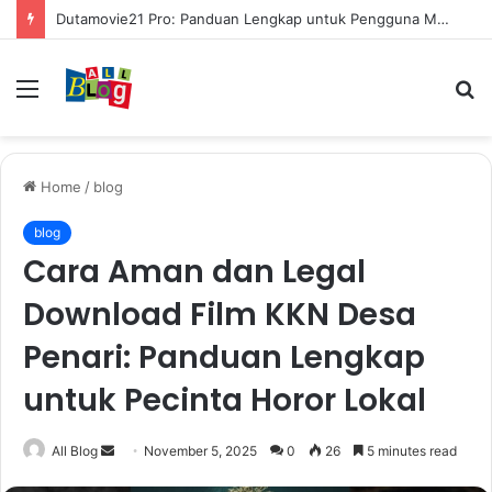
Dutamovie21 Pro: Panduan Lengkap untuk Pengguna Modern
Menu
S
fo
Home
/
blog
blog
Cara Aman dan Legal
Download Film KKN Desa
Penari: Panduan Lengkap
untuk Pecinta Horor Lokal
Send
All Blog
November 5, 2025
0
26
5 minutes read
an