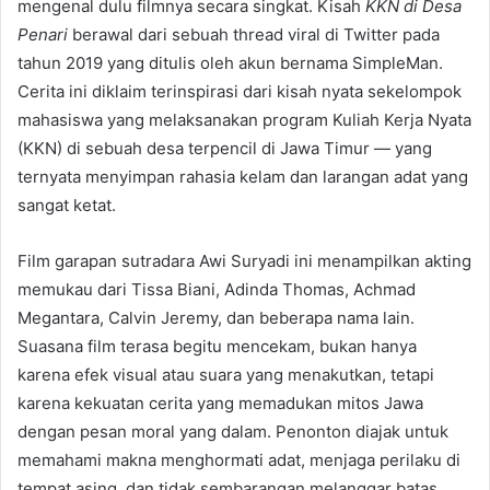
mengenal dulu filmnya secara singkat. Kisah
KKN di Desa
Penari
berawal dari sebuah thread viral di Twitter pada
tahun 2019 yang ditulis oleh akun bernama SimpleMan.
Cerita ini diklaim terinspirasi dari kisah nyata sekelompok
mahasiswa yang melaksanakan program Kuliah Kerja Nyata
(KKN) di sebuah desa terpencil di Jawa Timur — yang
ternyata menyimpan rahasia kelam dan larangan adat yang
sangat ketat.
Film garapan sutradara Awi Suryadi ini menampilkan akting
memukau dari Tissa Biani, Adinda Thomas, Achmad
Megantara, Calvin Jeremy, dan beberapa nama lain.
Suasana film terasa begitu mencekam, bukan hanya
karena efek visual atau suara yang menakutkan, tetapi
karena kekuatan cerita yang memadukan mitos Jawa
dengan pesan moral yang dalam. Penonton diajak untuk
memahami makna menghormati adat, menjaga perilaku di
tempat asing, dan tidak sembarangan melanggar batas