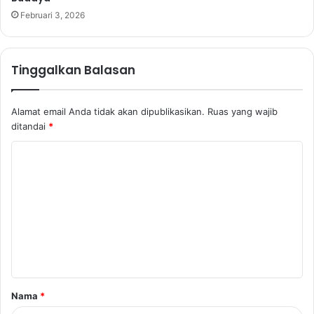
Februari 3, 2026
Tinggalkan Balasan
Alamat email Anda tidak akan dipublikasikan.
Ruas yang wajib
ditandai
*
K
o
m
e
n
t
a
Nama
*
r