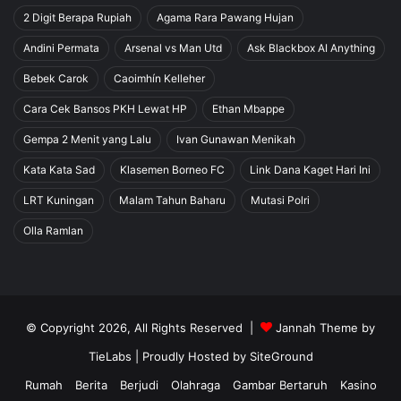
2 Digit Berapa Rupiah
Agama Rara Pawang Hujan
Andini Permata
Arsenal vs Man Utd
Ask Blackbox AI Anything
Bebek Carok
Caoimhín Kelleher
Cara Cek Bansos PKH Lewat HP
Ethan Mbappe
Gempa 2 Menit yang Lalu
Ivan Gunawan Menikah
Kata Kata Sad
Klasemen Borneo FC
Link Dana Kaget Hari Ini
LRT Kuningan
Malam Tahun Baharu
Mutasi Polri
Olla Ramlan
© Copyright 2026, All Rights Reserved |
Jannah Theme by
TieLabs
| Proudly Hosted by
SiteGround
Rumah
Berita
Berjudi
Olahraga
Gambar Bertaruh
Kasino