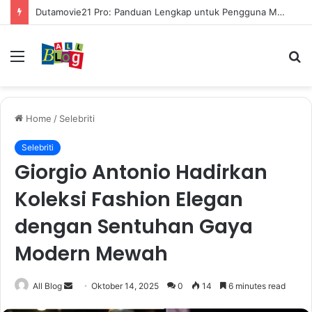
Dutamovie21 Pro: Panduan Lengkap untuk Pengguna Modern
Menu
S
fo
Home
/
Selebriti
Selebriti
Giorgio Antonio Hadirkan
Koleksi Fashion Elegan
dengan Sentuhan Gaya
Modern Mewah
Send
All Blog
Oktober 14, 2025
0
14
6 minutes read
an