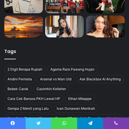
Tags
2 Digit Berapa Rupiah
Agama Rara Pawang Hujan
Andini Permata
Arsenal vs Man Utd
Ask Blackbox AI Anything
Bebek Carok
Caoimhín Kelleher
Cara Cek Bansos PKH Lewat HP
Ethan Mbappe
Gempa 2 Menit yang Lalu
Ivan Gunawan Menikah
Kata Kata Sad
Klasemen Borneo FC
Link Dana Kaget Hari Ini
LRT Kuningan
Malam Tahun Baharu
Mutasi Polri
Facebook
Twitter
WhatsApp
Telegram
Viber