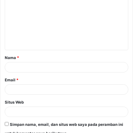
o
m
e
n
t
a
Nama
*
r
*
Email
*
Situs Web
Simpan nama, email, dan situs web saya pada peramban ini