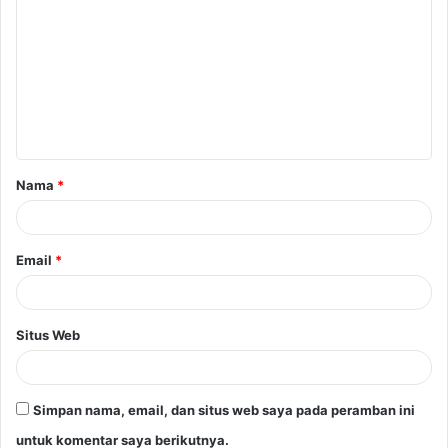
o
m
e
n
t
a
Nama
*
r
*
Email
*
Situs Web
Simpan nama, email, dan situs web saya pada peramban ini
untuk komentar saya berikutnya.