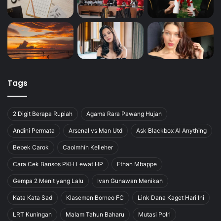
Tags
2 Digit Berapa Rupiah
Agama Rara Pawang Hujan
Andini Permata
Arsenal vs Man Utd
Ask Blackbox AI Anything
Bebek Carok
Caoimhín Kelleher
Cara Cek Bansos PKH Lewat HP
Ethan Mbappe
Gempa 2 Menit yang Lalu
Ivan Gunawan Menikah
Kata Kata Sad
Klasemen Borneo FC
Link Dana Kaget Hari Ini
LRT Kuningan
Malam Tahun Baharu
Mutasi Polri