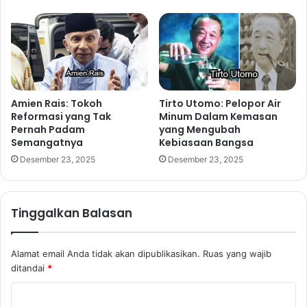
Amien Rais: Tokoh
Tirto Utomo: Pelopor Air
Reformasi yang Tak
Minum Dalam Kemasan
Pernah Padam
yang Mengubah
Semangatnya
Kebiasaan Bangsa
Desember 23, 2025
Desember 23, 2025
Tinggalkan Balasan
Alamat email Anda tidak akan dipublikasikan.
Ruas yang wajib
ditandai
*
K