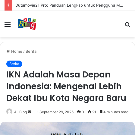
Dutamovie21 Pro: Panduan Lengkap untuk Pengguna Modern
Menu
S
fo
Home
/
Berita
Berita
IKN Adalah Masa Depan
Indonesia: Mengenal Lebih
Dekat Ibu Kota Negara Baru
Send
All Blog
September 29, 2025
0
21
4 minutes read
an
email