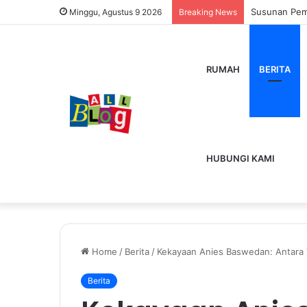
Dutamovie21
Minggu, Agustus 9 2026
Breaking News
RUMAH
BERITA
HUBUNGI KAMI
Home
/
Berita
/
Kekayaan Anies Baswedan: Antara T
Berita