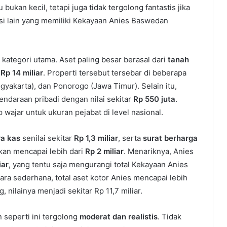
u bukan kecil, tetapi juga tidak tergolong fantastis jika
isi lain yang memiliki Kekayaan Anies Baswedan
pa kategori utama. Aset paling besar berasal dari
tanah
r
Rp 14 miliar
. Properti tersebut tersebar di beberapa
ogyakarta), dan Ponorogo (Jawa Timur). Selain itu,
ndaraan pribadi dengan nilai sekitar
Rp 550 juta
.
 wajar untuk ukuran pejabat di level nasional.
ra kas
senilai sekitar
Rp 1,3 miliar
, serta
surat berharga
kan mencapai lebih dari
Rp 2 miliar
. Menariknya, Anies
iar
, yang tentu saja mengurangi total Kekayaan Anies
ara sederhana, total aset kotor Anies mencapai lebih
, nilainya menjadi sekitar Rp 11,7 miliar.
seperti ini tergolong
moderat dan realistis
. Tidak