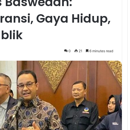
s Baswedan:
ransi, Gaya Hidup,
blik
0
21
6 minutes read