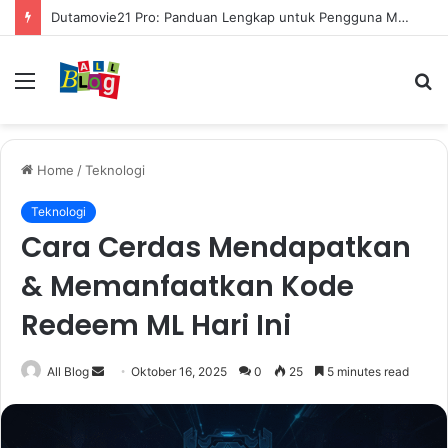
Dutamovie21 Pro: Panduan Lengkap untuk Pengguna Modern
Menu
S
fo
Home
/
Teknologi
Teknologi
Cara Cerdas Mendapatkan
& Memanfaatkan Kode
Redeem ML Hari Ini
Send
All Blog
Oktober 16, 2025
0
25
5 minutes read
an
email