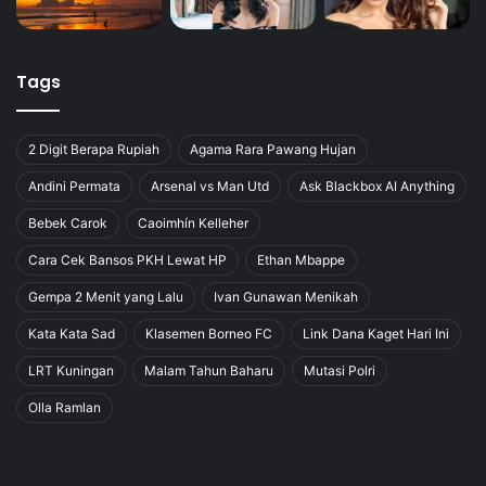
Tags
2 Digit Berapa Rupiah
Agama Rara Pawang Hujan
Andini Permata
Arsenal vs Man Utd
Ask Blackbox AI Anything
Bebek Carok
Caoimhín Kelleher
Cara Cek Bansos PKH Lewat HP
Ethan Mbappe
Gempa 2 Menit yang Lalu
Ivan Gunawan Menikah
Kata Kata Sad
Klasemen Borneo FC
Link Dana Kaget Hari Ini
LRT Kuningan
Malam Tahun Baharu
Mutasi Polri
Olla Ramlan