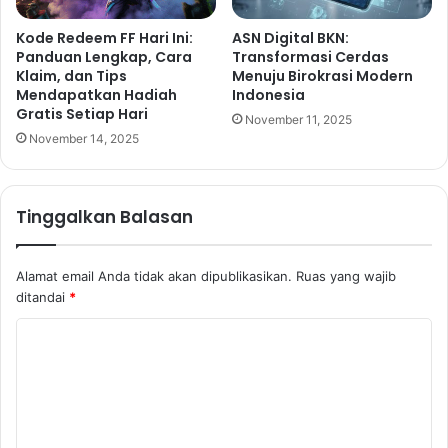
Kode Redeem FF Hari Ini:
ASN Digital BKN:
Panduan Lengkap, Cara
Transformasi Cerdas
Klaim, dan Tips
Menuju Birokrasi Modern
Mendapatkan Hadiah
Indonesia
Gratis Setiap Hari
November 11, 2025
November 14, 2025
Tinggalkan Balasan
Alamat email Anda tidak akan dipublikasikan.
Ruas yang wajib
ditandai
*
K
o
m
e