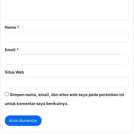
n
t
a
Nama
*
r
*
Email
*
Situs Web
Simpan nama, email, dan situs web saya pada peramban ini
untuk komentar saya berikutnya.