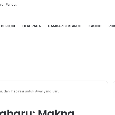
Pro: Panduan Lengkap untuk Pengguna Modern
BERJUDI
OLAHRAGA
GAMBAR BERTARUH
KASINO
PO
i, dan Inspirasi untuk Awal yang Baru
aharu: Makna,