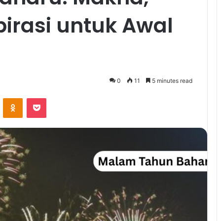
spirasi untuk Awal
0
11
5 minutes read
VKontakte
Odnoklassniki
Pocket