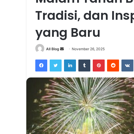
Tradisi, dan In
yang Baru
Send
All Blog
November 26, 2025
an
Facebook
Twitter
LinkedIn
Tumblr
Pinterest
Reddit
email