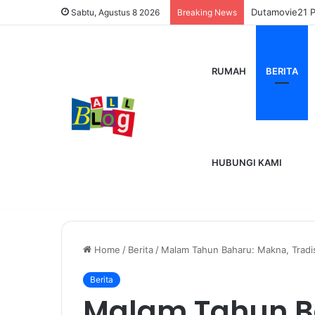
Dutamovie21 
Sabtu, Agustus 8 2026
Breaking News
RUMAH
BERITA
HUBUNGI KAMI
Home
/
Berita
/
Malam Tahun Baharu: Makna, Tradis
Berita
Malam Tahun B