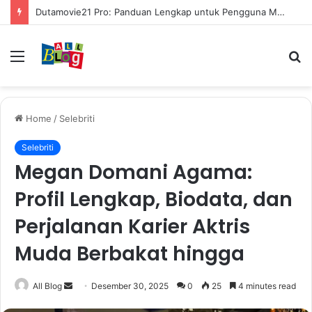
Dutamovie21 Pro: Panduan Lengkap untuk Pengguna Modern
Menu
S
fo
Home
/
Selebriti
Selebriti
Megan Domani Agama:
Profil Lengkap, Biodata, dan
Perjalanan Karier Aktris
Muda Berbakat hingga
Send
All Blog
Desember 30, 2025
0
25
4 minutes read
an