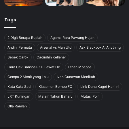
Tags
2 Digit Berapa Rupiah
Agama Rara Pawang Hujan
Andini Permata
Arsenal vs Man Utd
Ask Blackbox AI Anything
Bebek Carok
Caoimhín Kelleher
Cara Cek Bansos PKH Lewat HP
Ethan Mbappe
Gempa 2 Menit yang Lalu
Ivan Gunawan Menikah
Kata Kata Sad
Klasemen Borneo FC
Link Dana Kaget Hari Ini
LRT Kuningan
Malam Tahun Baharu
Mutasi Polri
Olla Ramlan