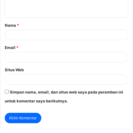
t
a
Nama
*
r
*
Email
*
Situs Web
Simpan nama, email, dan situs web saya pada peramban ini
untuk komentar saya berikutnya.