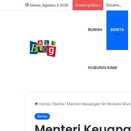
Dutamovie21
Selasa, Agustus 4 2026
Breaking News
RUMAH
BERITA
HUBUNGI KAMI
Home
/
Berita
/
Menteri Keuangan Sri Mulyani Mun
Berita
Menteri Keuang