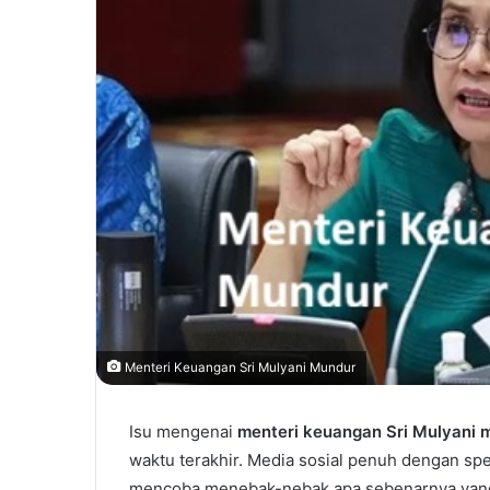
Menteri Keuangan Sri Mulyani Mundur
Isu mengenai
menteri keuangan Sri Mulyani 
waktu terakhir. Media sosial penuh dengan spe
mencoba menebak-nebak apa sebenarnya yang t