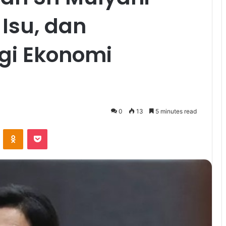
Isu, dan
i Ekonomi
0
13
5 minutes read
VKontakte
Odnoklassniki
Pocket