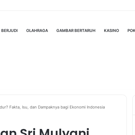
 Pro: Panduan Lengkap untuk Pengguna Modern
BERJUDI
OLAHRAGA
GAMBAR BERTARUH
KASINO
PO
dur? Fakta, Isu, dan Dampaknya bagi Ekonomi Indonesia
an Sri Mulyani