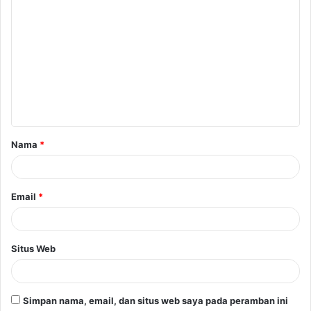
K
o
m
e
n
t
a
Nama
*
r
*
Email
*
Situs Web
Simpan nama, email, dan situs web saya pada peramban ini