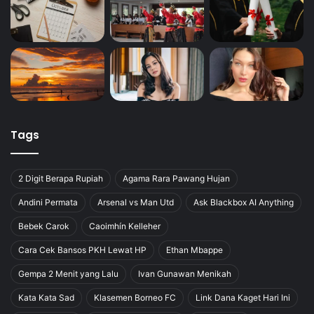
Tags
2 Digit Berapa Rupiah
Agama Rara Pawang Hujan
Andini Permata
Arsenal vs Man Utd
Ask Blackbox AI Anything
Bebek Carok
Caoimhín Kelleher
Cara Cek Bansos PKH Lewat HP
Ethan Mbappe
Gempa 2 Menit yang Lalu
Ivan Gunawan Menikah
Kata Kata Sad
Klasemen Borneo FC
Link Dana Kaget Hari Ini