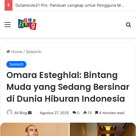
Dutamovie21 Pro: Panduan Lengkap untuk Pengguna Modern
Menu
S
fo
Home
/
Selebriti
Selebriti
Omara Esteghlal: Bintang
Muda yang Sedang Bersinar
di Dunia Hiburan Indonesia
Send
All Blog
Agustus 27, 2025
0
15
4 minutes read
an
email