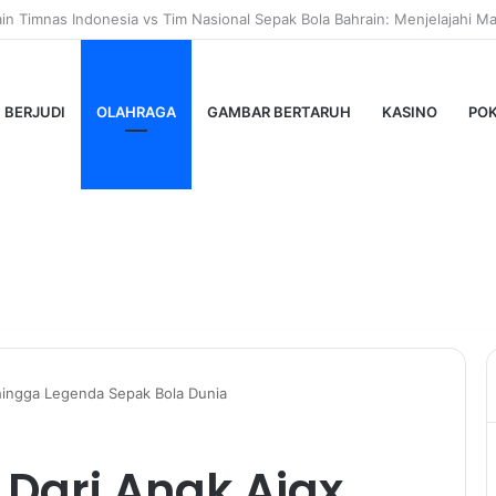
Pro: Panduan Lengkap untuk Pengguna Modern
BERJUDI
OLAHRAGA
GAMBAR BERTARUH
KASINO
PO
x hingga Legenda Sepak Bola Dunia
: Dari Anak Ajax