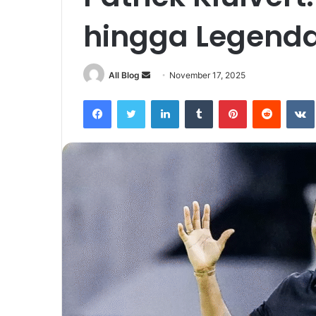
hingga Legenda
Send
All Blog
November 17, 2025
an
Facebook
Twitter
LinkedIn
Tumblr
Pinterest
Reddit
email