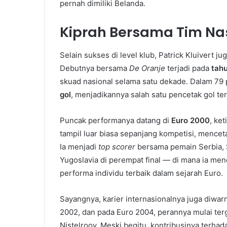
pernah dimiliki Belanda.
Kiprah Bersama Tim Na
Selain sukses di level klub, Patrick Kluivert ju
Debutnya bersama
De Oranje
terjadi pada
tah
skuad nasional selama satu dekade. Dalam 79 
gol
, menjadikannya salah satu pencetak gol te
Puncak performanya datang di
Euro 2000
, ke
tampil luar biasa sepanjang kompetisi, mence
Ia menjadi
top scorer
bersama pemain Serbia, 
Yugoslavia di perempat final — di mana ia me
performa individu terbaik dalam sejarah Euro.
Sayangnya, karier internasionalnya juga diwar
2002, dan pada Euro 2004, perannya mulai ter
Nistelrooy. Meski begitu, kontribusinya terhada