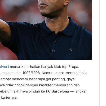
uivert
menarik perhatian banyak klub top Eropa.
n
pada musim 1997/1998. Namun, masa-masa di Italia
 sempat mencetak beberapa gol penting, gaya
nya tidak cocok dengan karakter menyerang dan
sebelum akhirnya pindah ke
FC Barcelona
— langkah
 kariernya.