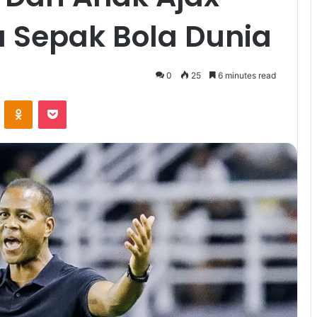
 Sepak Bola Dunia
0
25
6 minutes read
VKontakte
Odnoklassniki
Pocket