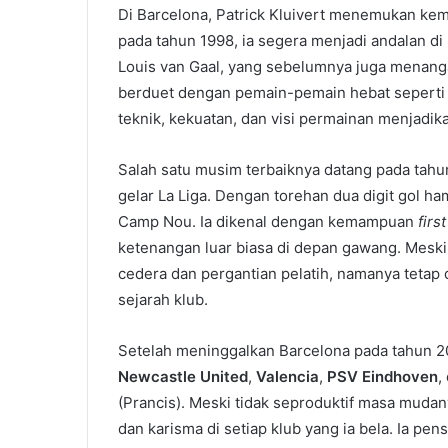
Di Barcelona, Patrick Kluivert menemukan kemba
pada tahun 1998, ia segera menjadi andalan di
Louis van Gaal, yang sebelumnya juga menang
berduet dengan pemain-pemain hebat seperti R
teknik, kekuatan, dan visi permainan menjadi
Salah satu musim terbaiknya datang pada tahu
gelar La Liga. Dengan torehan dua digit gol ham
Camp Nou. Ia dikenal dengan kemampuan
firs
ketenangan luar biasa di depan gawang. Meski 
cedera dan pergantian pelatih, namanya tetap 
sejarah klub.
Setelah meninggalkan Barcelona pada tahun 200
Newcastle United
,
Valencia
,
PSV Eindhoven
,
(Prancis). Meski tidak seproduktif masa mudan
dan karisma di setiap klub yang ia bela. Ia pe