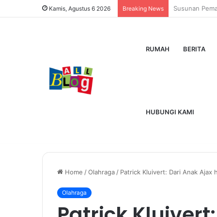
Dutamovie21 
Kamis, Agustus 6 2026
Breaking News
RUMAH
BERITA
HUBUNGI KAMI
Home
/
Olahraga
/
Patrick Kluivert: Dari Anak Aja
Olahraga
Patrick Kluivert