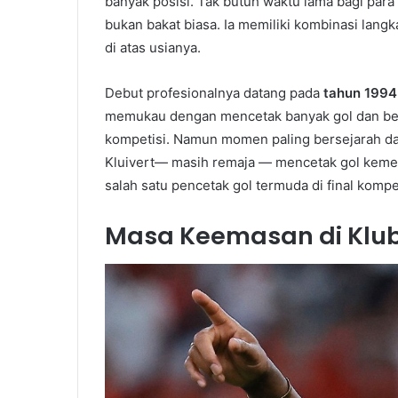
banyak posisi. Tak butuh waktu lama bagi para
bukan bakat biasa. Ia memiliki kombinasi langka
di atas usianya.
Debut profesionalnya datang pada
tahun 1994
memukau dengan mencetak banyak gol dan berk
kompetisi. Namun momen paling bersejarah d
Kluivert— masih remaja — mencetak gol keme
salah satu pencetak gol termuda di final komp
Masa Keemasan di Klub