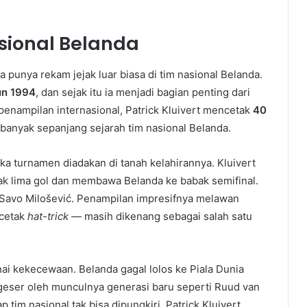
sional Belanda
ga punya rekam jejak luar biasa di tim nasional Belanda.
un 1994
, dan sejak itu ia menjadi bagian penting dari
penampilan internasional, Patrick Kluivert mencetak
40
rbanyak sepanjang sejarah tim nasional Belanda.
tika turnamen diadakan di tanah kelahirannya. Kluivert
tak lima gol dan membawa Belanda ke babak semifinal.
Savo Milošević. Penampilan impresifnya melawan
ncetak
hat-trick
— masih dikenang sebagai salah satu
nai kekecewaan. Belanda gagal lolos ke Piala Dunia
geser oleh munculnya generasi baru seperti Ruud van
p tim nasional tak bisa dipungkiri. Patrick Kluivert