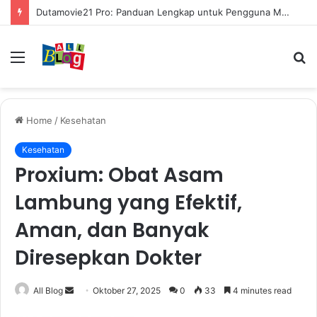
Mengenal Cara Mengerubungi Lazada: Panduan Lengkap untuk Pembeli dan Penjual
Menu
S
fo
Home
/
Kesehatan
Kesehatan
Proxium: Obat Asam
Lambung yang Efektif,
Aman, dan Banyak
Diresepkan Dokter
Send
All Blog
Oktober 27, 2025
0
33
4 minutes read
an