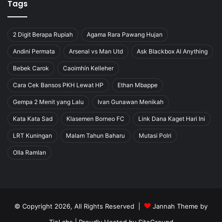
Tags
2 Digit Berapa Rupiah
Agama Rara Pawang Hujan
Andini Permata
Arsenal vs Man Utd
Ask Blackbox AI Anything
Bebek Carok
Caoimhín Kelleher
Cara Cek Bansos PKH Lewat HP
Ethan Mbappe
Gempa 2 Menit yang Lalu
Ivan Gunawan Menikah
Kata Kata Sad
Klasemen Borneo FC
Link Dana Kaget Hari Ini
LRT Kuningan
Malam Tahun Baharu
Mutasi Polri
Olla Ramlan
© Copyright 2026, All Rights Reserved |
Jannah Theme by
TieLabs
| Proudly Hosted by
SiteGround