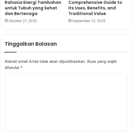
Rahasia Energi Tambahan
Comprehensive Guide to
untuk Tubuh yang Sehat
Its Uses, Benefits, and
dan Bertenaga
Traditional Value
Oktober 27, 2025
September 13, 2025
Tinggalkan Balasan
Alamat email Anda tidak akan dipublikasikan.
Ruas yang wajib
ditandai
*
K
o
m
e
n
t
a