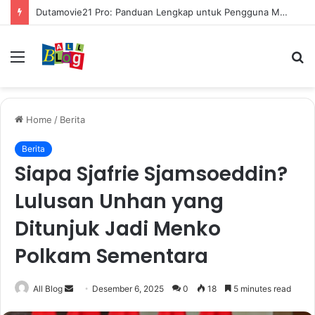
Dutamovie21 Pro: Panduan Lengkap untuk Pengguna Modern
Menu
S
fo
Home
/
Berita
Berita
Siapa Sjafrie Sjamsoeddin?
Lulusan Unhan yang
Ditunjuk Jadi Menko
Polkam Sementara
Send
All Blog
Desember 6, 2025
0
18
5 minutes read
an