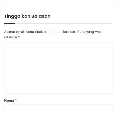
Tinggalkan Balasan
Alamat email Anda tidak akan dipublikasikan.
Ruas yang wajib
ditandai
*
K
o
m
e
n
t
a
Nama
*
r
*