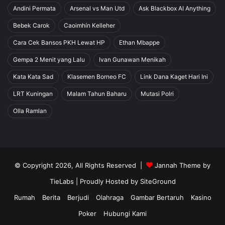
Andini Permata
Arsenal vs Man Utd
Ask Blackbox AI Anything
Bebek Carok
Caoimhín Kelleher
Cara Cek Bansos PKH Lewat HP
Ethan Mbappe
Gempa 2 Menit yang Lalu
Ivan Gunawan Menikah
Kata Kata Sad
Klasemen Borneo FC
Link Dana Kaget Hari Ini
LRT Kuningan
Malam Tahun Baharu
Mutasi Polri
Olla Ramlan
© Copyright 2026, All Rights Reserved |
Jannah Theme by
TieLabs
| Proudly Hosted by
SiteGround
Rumah
Berita
Berjudi
Olahraga
Gambar Bertaruh
Kasino
Poker
Hubungi Kami