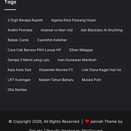
Tags
2 Digit Berapa Rupiah
Agama Rara Pawang Hujan
Andini Permata
Arsenal vs Man Utd
Ask Blackbox AI Anything
Bebek Carok
Caoimhín Kelleher
Cara Cek Bansos PKH Lewat HP
Ethan Mbappe
Gempa 2 Menit yang Lalu
Ivan Gunawan Menikah
Kata Kata Sad
Klasemen Borneo FC
Link Dana Kaget Hari Ini
LRT Kuningan
Malam Tahun Baharu
Mutasi Polri
Olla Ramlan
© Copyright 2026, All Rights Reserved |
Jannah Theme by
TieLabs
| Proudly Hosted by
SiteGround