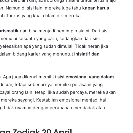
uka berdiam diri; ada dorongan alami untuk terus maju
 Namun di sisi lain, mereka juga tahu
kapan harus
h Taurus yang kuat dalam diri mereka.
arismatik
dan bisa menjadi pemimpin alami. Dari sisi
emulai sesuatu yang baru, sedangkan dari sisi
elesaikan apa yang sudah dimulai. Tidak heran jika
l dalam bidang karier yang menuntut
inisiatif dan
ak Apa juga dikenal memiliki
sisi emosional yang dalam
.
i luar, tetapi sebenarnya memiliki perasaan yang
ayai orang lain, tetapi jika sudah percaya, mereka akan
g mereka sayangi. Kestabilan emosional menjadi hal
ng tidak nyaman dengan perubahan mendadak atau
n Zodiak 20 April