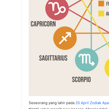
Seseorang yang lahir pada
20 April Zodiak Apa