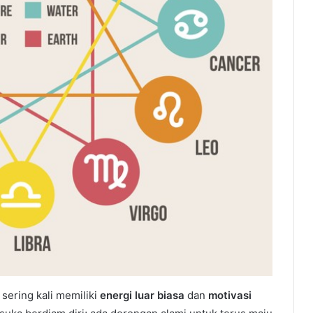
sering kali memiliki
energi luar biasa
dan
motivasi