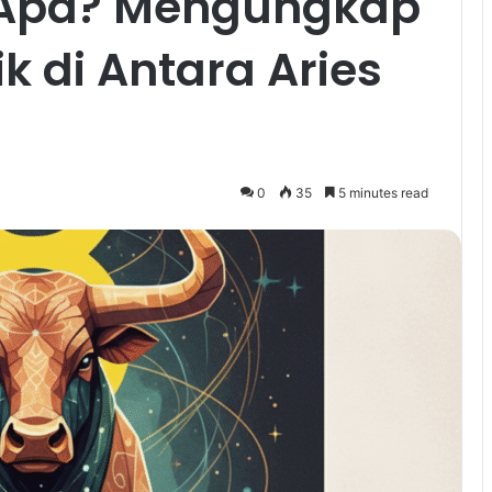
k Apa? Mengungkap
k di Antara Aries
0
35
5 minutes read