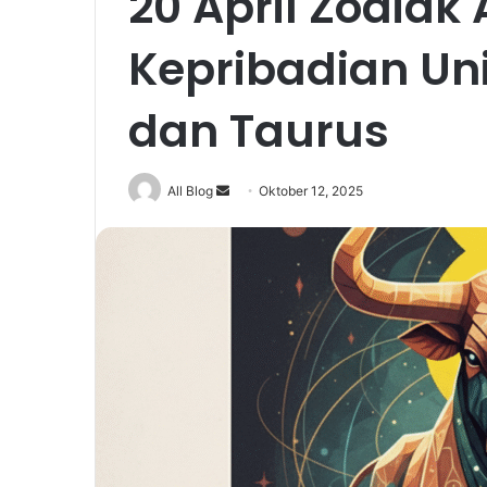
20 April Zodia
Kepribadian Uni
dan Taurus
Send
All Blog
Oktober 12, 2025
an
email