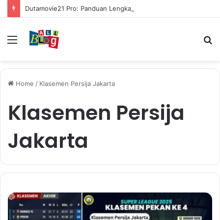
Dutamovie21 Pro: Panduan Lengkap untuk Pengguna Modern
Menu
S
fo
Home
/
Klasemen Persija Jakarta
Klasemen Persija
Jakarta