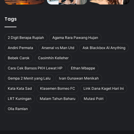
Tags
2 Digit Berapa Rupiah
Agama Rara Pawang Hujan
Andini Permata
Arsenal vs Man Utd
Ask Blackbox AI Anything
Bebek Carok
Caoimhín Kelleher
Cara Cek Bansos PKH Lewat HP
Ethan Mbappe
Gempa 2 Menit yang Lalu
Ivan Gunawan Menikah
Kata Kata Sad
Klasemen Borneo FC
Link Dana Kaget Hari Ini
LRT Kuningan
Malam Tahun Baharu
Mutasi Polri
Olla Ramlan