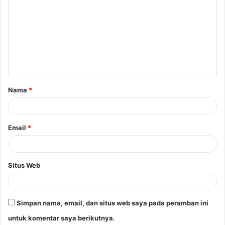
o
m
e
n
t
a
Nama
*
r
*
Email
*
Situs Web
Simpan nama, email, dan situs web saya pada peramban ini
untuk komentar saya berikutnya.