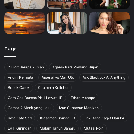
Tags
2 Digit Berapa Rupiah
Agama Rara Pawang Hujan
Andini Permata
Arsenal vs Man Utd
Ask Blackbox AI Anything
Bebek Carok
Caoimhín Kelleher
Cara Cek Bansos PKH Lewat HP
Ethan Mbappe
Gempa 2 Menit yang Lalu
Ivan Gunawan Menikah
Kata Kata Sad
Klasemen Borneo FC
Link Dana Kaget Hari Ini
LRT Kuningan
Malam Tahun Baharu
Mutasi Polri