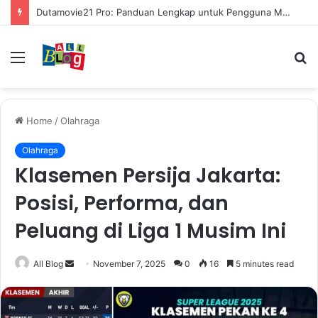
Dutamovie21 Pro: Panduan Lengkap untuk Pengguna Modern
Menu
S
fo
Home
/
Olahraga
Olahraga
Klasemen Persija Jakarta:
Posisi, Performa, dan
Peluang di Liga 1 Musim Ini
Send
All Blog
November 7, 2025
0
16
5 minutes read
an
email