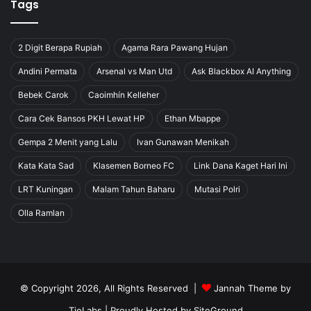
Tags
2 Digit Berapa Rupiah
Agama Rara Pawang Hujan
Andini Permata
Arsenal vs Man Utd
Ask Blackbox AI Anything
Bebek Carok
Caoimhín Kelleher
Cara Cek Bansos PKH Lewat HP
Ethan Mbappe
Gempa 2 Menit yang Lalu
Ivan Gunawan Menikah
Kata Kata Sad
Klasemen Borneo FC
Link Dana Kaget Hari Ini
LRT Kuningan
Malam Tahun Baharu
Mutasi Polri
Olla Ramlan
© Copyright 2026, All Rights Reserved |
Jannah Theme by
TieLabs
| Proudly Hosted by
SiteGround